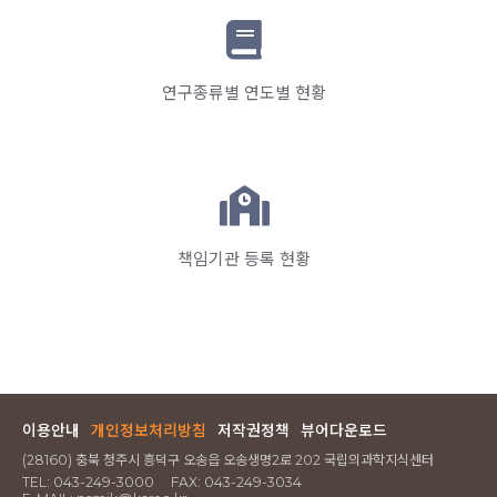
연구종류별 연도별 현황
책임기관 등록 현황
이용안내
개인정보처리방침
저작권정책
뷰어다운로드
(28160) 충북 청주시 흥덕구 오송읍 오송생명2로 202 국립의과학지식센터
TEL:
043-249-3000
FAX:
043-249-3034